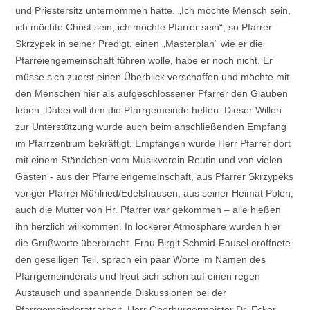
und Priestersitz unternommen hatte. „Ich möchte Mensch sein,
ich möchte Christ sein, ich möchte Pfarrer sein“, so Pfarrer
Skrzypek in seiner Predigt, einen „Masterplan“ wie er die
Pfarreiengemeinschaft führen wolle, habe er noch nicht. Er
müsse sich zuerst einen Überblick verschaffen und möchte mit
den Menschen hier als aufgeschlossener Pfarrer den Glauben
leben. Dabei will ihm die Pfarrgemeinde helfen. Dieser Willen
zur Unterstützung wurde auch beim anschließenden Empfang
im Pfarrzentrum bekräftigt. Empfangen wurde Herr Pfarrer dort
mit einem Ständchen vom Musikverein Reutin und von vielen
Gästen - aus der Pfarreiengemeinschaft, aus Pfarrer Skrzypeks
voriger Pfarrei Mühlried/Edelshausen, aus seiner Heimat Polen,
auch die Mutter von Hr. Pfarrer war gekommen – alle hießen
ihn herzlich willkommen. In lockerer Atmosphäre wurden hier
die Grußworte überbracht. Frau Birgit Schmid-Fausel eröffnete
den geselligen Teil, sprach ein paar Worte im Namen des
Pfarrgemeinderats und freut sich schon auf einen regen
Austausch und spannende Diskussionen bei der
Pfarrgemeinderatsarbeit. Herr Oberbürgermeister Dr. Ecker